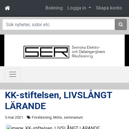
Bokning
Logga in
Skapa konto
Sök
KK-stiftelsen, LIVSLÅNGT
LÄRANDE
5 mar 2021
Föreläsning, Möte, seminarium