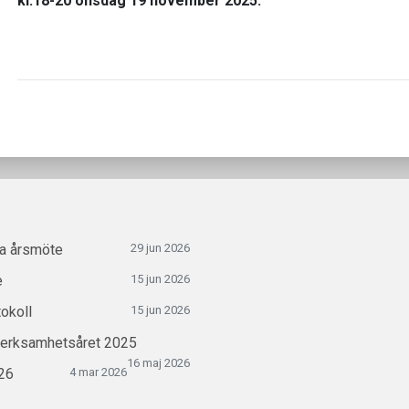
kl.18-20 onsdag 19 november 2025.
ra årsmöte
29 jun 2026
e
15 jun 2026
okoll
15 jun 2026
verksamhetsåret 2025
16 maj 2026
26
4 mar 2026