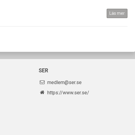
Läs mer
SER
medlem@ser.se
https://www.ser.se/