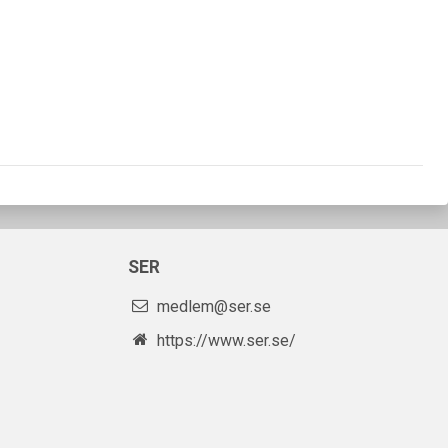
SER
medlem@ser.se
https://www.ser.se/