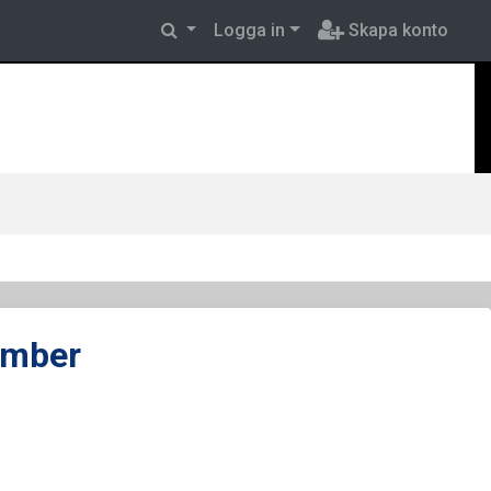
Logga in
Skapa konto
ember