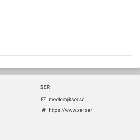
SER
medlem@ser.se
https://www.ser.se/