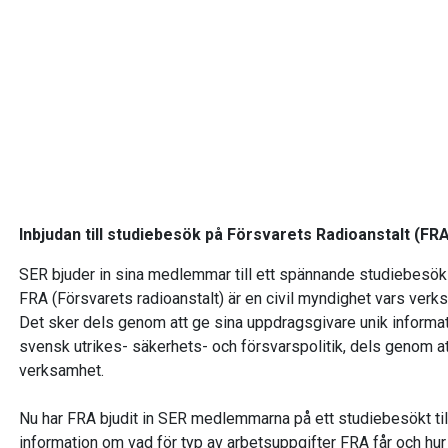
Inbjudan till studiebesök på Försvarets Radioanstalt (FR
SER bjuder in sina medlemmar till ett spännande studiebesö
FRA (Försvarets radioanstalt) är en civil myndighet vars verks
Det sker dels genom att ge sina uppdragsgivare unik informat
svensk utrikes- säkerhets- och försvarspolitik, dels genom a
verksamhet.
Nu har FRA bjudit in SER medlemmarna på ett studiebesökt ti
information om vad för typ av arbetsuppgifter FRA får och hu