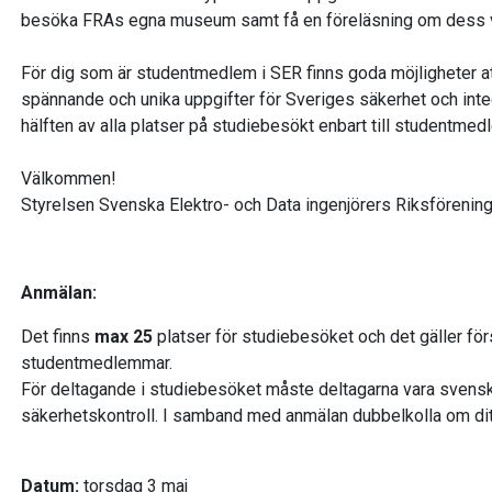
besöka FRAs egna museum samt få en föreläsning om dess 
För dig som är studentmedlem i SER finns goda möjligheter 
spännande och unika uppgifter för Sveriges säkerhet och integ
hälften av alla platser på studiebesökt enbart till studentme
Välkommen!
Styrelsen Svenska Elektro- och Data ingenjörers Riksförenin
Anmälan:
Det finns
max 25
platser för studiebesöket och det gäller först
studentmedlemmar.
För deltagande i studiebesöket måste deltagarna vara sve
säkerhetskontroll. I samband med anmälan dubbelkolla om ditt
Datum:
torsdag 3 maj