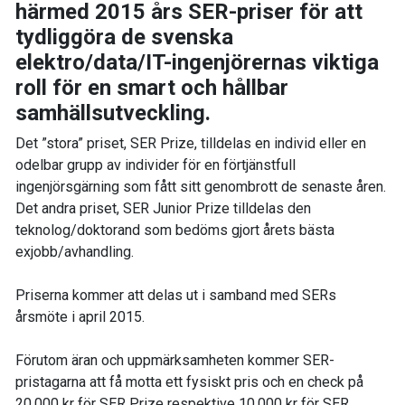
härmed 2015 års SER-priser för att
tydliggöra de svenska
elektro/data/IT-ingenjörernas viktiga
roll för en smart och hållbar
samhällsutveckling.
Det ”stora” priset, SER Prize, tilldelas en individ eller en
odelbar grupp av individer för en förtjänstfull
ingenjörsgärning som fått sitt genombrott de senaste åren.
Det andra priset, SER Junior Prize tilldelas den
teknolog/doktorand som bedöms gjort årets bästa
exjobb/avhandling.
Priserna kommer att delas ut i samband med SERs
årsmöte i april 2015.
Förutom äran och uppmärksamheten kommer SER-
pristagarna att få motta ett fysiskt pris och en check på
20.000 kr för SER Prize respektive 10.000 kr för SER